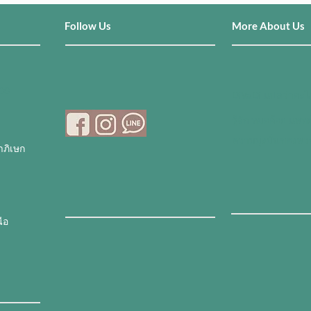
Follow Us
More About Us
000
DiVaDi แปลว่าอะไ
รู้จัก หมออ้อย แพทย
ความมุ่งมั่นของพวกเ
ภิเษก
ือ