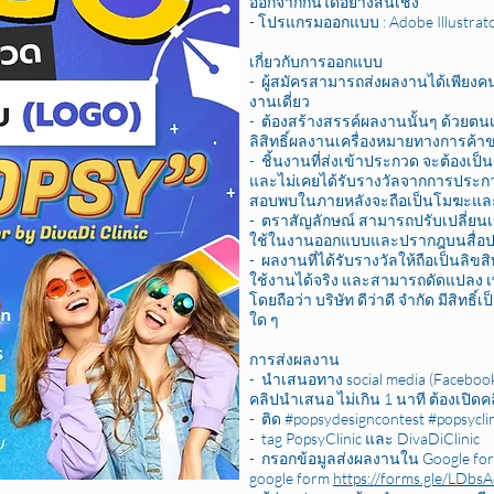
ออกจากกันได้อย่างสิ้นเชิง
- โปรแกรมออกแบบ : Adobe Illustra
เกี่ยวกับการออกแบบ
- ผู้สมัครสามารถส่งผลงานได้เพียงค
งานเดี่ยว
- ต้องสร้างสรรค์ผลงานนั้นๆ ด้วยตน
ลิสิทธิ์ผลงานเครื่องหมายทางการค้
- ชิ้นงานที่ส่งเข้าประกวด จะต้องเป็
และไม่เคยได้รับรางวัลจากการประกวด
สอบพบในภายหลังจะถือเป็นโมฆะและถ
- ตราสัญลักษณ์ สามารถปรับเปลี่ยน
ใช้ในงานออกแบบและปรากฎบนสื่อประช
- ผลงานที่ได้รับรางวัลให้ถือเป็นลิขสิ
ใช้งานได้จริง และสามารถดัดแปลง เพิ
โดยถือว่า บริษัท ดีว่าดี จำกัด มีสิท
ใด ๆ
การส่งผลงาน
- นำเสนอทาง social media (Facebook
คลิปนำเสนอ ไม่เกิน 1 นาที ต้องเปิ
- ติด #popsydesigncontest #popsyclin
- tag PopsyClinic และ DivaDiClinic
- กรอกข้อมูลส่งผลงานใน Google for
google form
https://forms.gle/LD