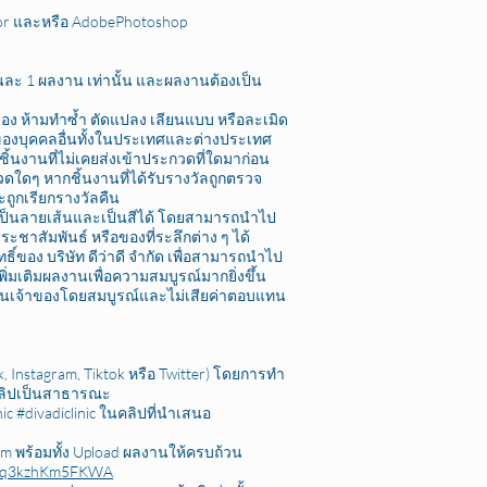
tor และหรือ AdobePhotoshop
นละ 1 ผลงาน เท่านั้น และผลงานต้องเป็น
เอง ห้ามทำซ้ำ ตัดแปลง เลียนแบบ หรือละเมิด
าของบุคคลอื่นทั้งในประเทศและต่างประเทศ
นชิ้นงานที่ไม่เคยส่งเข้าประกวดที่ใดมาก่อน
ใดๆ หากชิ้นงานที่ได้รับรางวัลถูกตรวจ
ูกเรียกรางวัลคืน
เป็นลายเส้นและเป็นสีได้ โดยสามารถนำไป
าสัมพันธ์ หรือของที่ระลึกต่าง ๆ ได้
ทธิ์ของ บริษัท ดีว่าดี จำกัด เพื่อสามารถนำไป
่มเติมผลงานเพื่อความสมบูรณ์มากยิ่งขึ้น
ธิ์เป็นเจ้าของโดยสมบูรณ์และไม่เสียค่าตอบแทน
, Instagram, Tiktok หรือ Twitter) โดยการทำ
ดคลิปเป็นสาธารณะ
ic #divadiclinic ในคลิปที่นำเสนอ
m พร้อมทั้ง Upload ผลงานให้ครบถ้วน
bsAq3kzhKm5FKWA