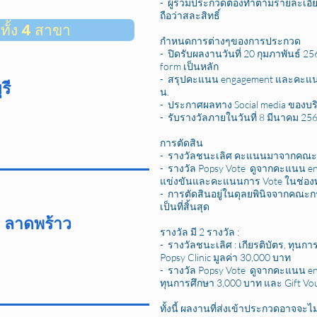
- ผู้ร่วมประกวดต้องทำตามรายละเอี
ถือว่าสละสิทธิ์
ทั้ง 4 สาขา
กำหนดการต่างๆของการประกวด
- ปิดรับผลงานวันที่ 20 กุมภาพันธ์ 2
form เป็นหลัก
- สรุปคะแนน engagement และคะแนน v
รี
น.
- ประกาศผลทาง Social media ของบริษั
- รับรางวัลภายในวันที่ 8 มีนาคม 25
การตัดสิน
- รางวัลชนะเลิศ คะแนนมาจากคณะกรร
- รางวัล Popsy Vote ดูจากคะแนน 
แข่งขัน
และคะแนนการ Vote ในช่องท
- การตัดสินอยู่ในดุลยพินิจจากค
เป็นที่สิ้นสุด
 ลาดพร้าว
รางวัล มี 2 รางวัล :
- รางวัลชนะเลิศ : เกียรติบัตร, ทุน
Popsy Clinic มูลค่า 30,000 บาท
- รางวัล Popsy Vote ดูจากคะแนน eng
ทุนการศึกษา 3,000 บาท และ Gift Vou
ทั้งนี้ ผลงานที่ส่งเข้าประกวดอาจจะไม