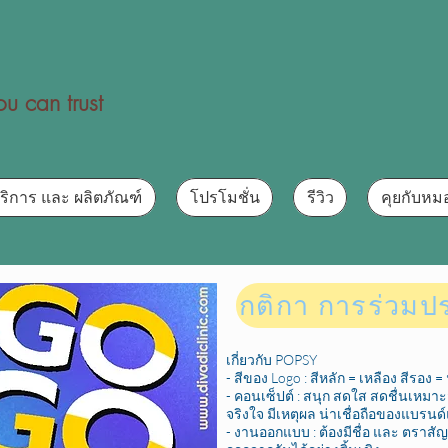
u can trust
ริการ และ ผลิตภัณฑ์
โปรโมชั่น
รีวิว
คุยกับหม
กติกา การร่วมป
เกี่ยวกับ POPSY
- สีของ Logo : สีหลัก = เหลือง สีรอง =
- คอนเซ็ปต์ : สนุก สดใส สดชื่นเหมาะ
จริงใจ มีเหตุผล น่าเชื่อถือของแบรนด์แ
- งานออกแบบ : ต้องมีชื่อ และ ตราสั