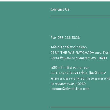
​​​Contact Us
คลินิก ดีว่าดี
237/84 ถนนพหลโยธิน (ถนนบันเทิง)
ตำบลปากเพรียว อำเภอเมือง สระบุรี 18
โทร 083-236-5626
คลีนิก ดีว่าดี สาขารัชดา
275/4 THE WIZ RATCHADA ถนน.รัชดา
แขวง ดินแดง กรุงเทพมหานคร 10400
คลีนิก ดีว่าดี สาขา บางนา
58/1 อาคาร BIZZO ชั้น1 ห้องที่ C112
ตรอก บางนา-ตราด 23 แขวง บางนาเหน
กรงเทพมหานคร 10260
contact@divadiclinic.com