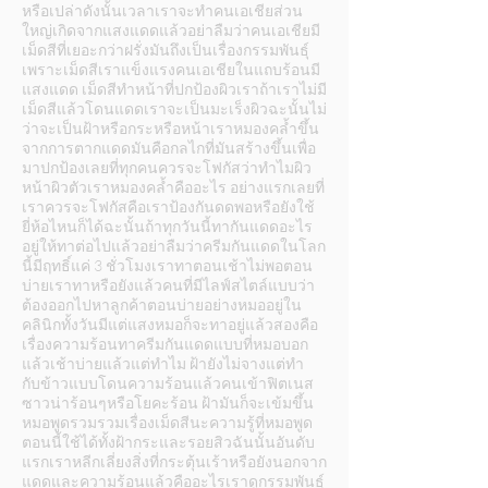
หรือเปล่าดังนั้นเวลาเราจะทำคนเอเชียส่วน
ใหญ่เกิดจากแสงแดดแล้วอย่าลืมว่าคนเอเชียมี
เม็ดสีที่เยอะกว่าฝรั่งมันถึงเป็นเรื่องกรรมพันธุ์
เพราะเม็ดสีเราแข็งแรงคนเอเชียในแถบร้อนมี
แสงแดด เม็ดสีทำหน้าที่ปกป้องผิวเราถ้าเราไม่มี
เม็ดสีแล้วโดนแดดเราจะเป็นมะเร็งผิวฉะนั้นไม่
ว่าจะเป็นฝ้าหรือกระหรือหน้าเราหมองคล้ำขึ้น
จากการตากแดดมันคือกลไกที่มันสร้างขึ้นเพื่อ
มาปกป้องเลยที่ทุกคนควรจะโฟกัสว่าทำไมผิว
หน้าผิวตัวเราหมองคล้ำคืออะไร อย่างแรกเลยที่
เราควรจะโฟกัสคือเราป้องกันดดพอหรือยังใช้
ยี่ห้อไหนก็ได้ฉะนั้นถ้าทุกวันนี้ทากันแดดอะไร
อยู่ให้ทาต่อไปแล้วอย่าลืมว่าครีมกันแดดในโลก
นี้มีฤทธิ์แค่ 3 ชั่วโมงเราทาตอนเช้าไม่พอตอน
บ่ายเราทาหรือยังแล้วคนที่มีไลฟ์สไตล์แบบว่า
ต้องออกไปหาลูกค้าตอนบ่ายอย่างหมออยู่ใน
คลินิกทั้งวันมีแต่แสงหมอก็จะทาอยู่แล้วสองคือ
เรื่องความร้อนทาครีมกันแดดแบบที่หมอบอก
แล้วเช้าบ่ายแล้วแต่ทำไม ฝ้ายังไม่จางแต่ทำ
กับข้าวแบบโดนความร้อนแล้วคนเข้าฟิตเนส
ซาวน่าร้อนๆหรือโยคะร้อน ฝ้ามันก็จะเข้มขึ้น
หมอพูดรวมรวมเรื่องเม็ดสีนะความรู้ที่หมอพูด
ตอนนี้ใช้ได้ทั้งฝ้ากระและรอยสิวฉันนั้นอันดับ
แรกเราหลีกเลี่ยงสิ่งที่กระตุ้นเร้าหรือยังนอกจาก
แดดและความร้อนแล้วคืออะไรเราดูกรรมพันธุ์