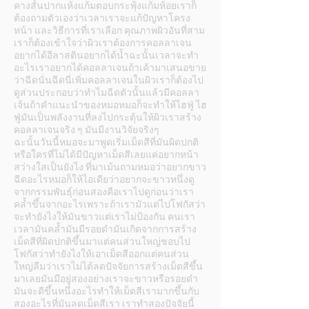
คางสั้นปากแห้งแก้มตอบกระพุ้งแก้มห้อยเราก็
ต้องถามตัวเองว่าเวลาเราจะแก้ปัญหาโครง
หน้า และวิธีการที่เราเลือก คุณภาพผิวอันที่สาม
เราก็ต้องเข้าใจว่าผิวเราต้องการคอลลาเจน
อยากได้อีลาสตินอยากได้น้ำฉะนั้นเวลาจะทำ
อะไรเราอยากได้คอลลาเจนถ้าเค้ามาเสนอขาย
ว่าฉีดนั่นฉีดนี่เพิ่มคอลลาเจนในผิวเราก็ต้องไป
ดูส่วนประกอบว่าทำไมฉีดตัวนั้นแล้วมีคอลลา
เจ้นถ้าคำแนะนำของหมอหมอก็จะทำให้ไฮฟู่ ไฮ
ฟู่มันเป็นพลังงานที่ลงไปกระตุ้นให้ผิวเราสร้าง
คอลลาเจนจริง ๆ มันมีงานวิจัยจริงๆ
ฉะนั้นวันนี้หมอจะมาพูดเริ่มเม็ดสีที่มันผิดปกติ
หรือใครที่ไม่ได้มีปัญหาเม็ดสีเลยแค่อยากหน้า
สว่างใสเป็นยังไง ที่มาเม้นถามหมอว่าอยากขาว
ฉีดอะไรหมอก็ให้ไอเดียว่าอยากจะขาวหนึ่งดู
จากกรรมพันธุ์ก่อนสองคือเราไปดูก่อนว่าเรา
คล้ำขึ้นจากอะไรเพราะถ้าเรามัวแต่ไปโฟกัสว่า
จะทำยังไงให้มันขาวแต่เราไม่ป้องกัน คนเรา
เวลามันคล้ำมันมีรอยดำมันเกิดจากการสร้าง
เม็ดสีที่ผิดปกติขึ้นมาแต่คนส่วนใหญ่ชอบไป
โฟกัสว่าทำยังไงให้เอาเม็ดสีออกแต่คนส่วน
ใหญ่ลืมว่าเราไม่ได้ลดปัจจัยการสร้างเม็ดสีขึ้น
มาเลยมันมีอยู่สองอย่างเราจะขาวหรือรอยดำ
มันจะดีขึ้นหนึ่งอะไรทำให้เม็ดสีเรามากขึ้นกับ
สองอะไรที่มันลดเม็ดสีเรา เราทำสองปัจจัยนี้