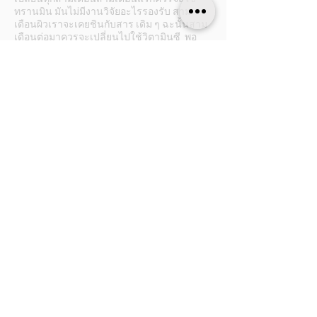
ทรานมิน มันไม่มีงานวิจัยอะไรรองรับ สาม
เดือนผิวเราจะเคยชินกับสาร เดิม ๆ ฉะนั้นสาม
เดือนต่อมาควรจะเปลี่ยนไปใช้วิตามินซี พอ
ครบสามเดือนแล้วลองเปลี่ยนเป็นอาบูติน
เปลี่ยนวนไปเรื่อยเรื่อยแล้วก็วนกลับมาใช้ตัว
เดิมเราจะสังเกตว่า ช่วงหลังหลังมันไม่ค่อย
สะเทือนมันไม่เห็นใสเหมือนเดิมฉะนั้นลอง
เปลี่ยนดู
#ครีมหน้าขาวใส #ครีมหน้าขาว #ใช้อะไรหน้า
ใส