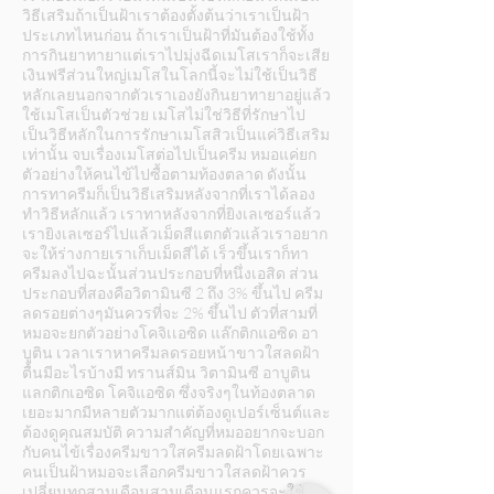
วิธีเสริมถ้าเป็นฝ้าเราต้องตั้งต้นว่าเราเป็นฝ้า
ประเภทไหนก่อน ถ้าเราเป็นฝ้าที่มันต้องใช้ทั้ง
การกินยาทายาแต่เราไปมุ่งฉีดเมโสเราก็จะเสีย
เงินฟรีส่วนใหญ่เมโสในโลกนี้จะไม่ใช้เป็นวิธี
หลักเลยนอกจากตัวเราเองยังกินยาทายาอยู่แล้ว
ใช้เมโสเป็นตัวช่วย เมโสไม่ใช่วิธีที่รักษาไป
เป็นวิธีหลักในการรักษาเมโสสิวเป็นแค่วิธีเสริม
เท่านั้น จบเรื่องเมโสต่อไปเป็นครีม หมอแค่ยก
ตัวอย่างให้คนไข้ไปซื้อตามท้องตลาด ดังนั้น
การทาครีมก็เป็นวิธีเสริมหลังจากที่เราได้ลอง
ทำวิธีหลักแล้ว เราทาหลังจากที่ยิงเลเซอร์แล้ว
เรายิงเลเซอร์ไปแล้วเม็ดสีแตกตัวแล้วเราอยาก
จะให้ร่างกายเราเก็บเม็ดสีได้ เร็วขึ้นเราก็ทา
ครีมลงไปฉะนั้นส่วนประกอบที่หนึ่งเอสิด ส่วน
ประกอบที่สองคือวิตามินซี 2 ถึง 3% ขึ้นไป ครีม
ลดรอยต่างๆมันควรที่จะ 2% ขึ้นไป ตัวที่สามที่
หมอจะยกตัวอย่างโคจิเเอซิด แล๊กติกแอซิด อา
บูติน เวลาเราหาครีมลดรอยหน้าขาวใสลดฝ้า
ตื้นมีอะไรบ้างมี ทรานส์มิน วิตามินซี อาบูติน
แลกติกเอซิด โคจิแอซิด ซึ่งจริงๆในท้องตลาด
เยอะมากมีหลายตัวมากแต่ต้องดูเปอร์เซ็นต์และ
ต้องดูคุณสมบัติ ความสำคัญที่หมออยากจะบอก
กับคนไข้เรื่องครีมขาวใสครีมลดฝ้าโดยเฉพาะ
คนเป็นฝ้าหมอจะเลือกครีมขาวใสลดฝ้าควร
เปลี่ยนทุกสามเดือนสามเดือนแรกควรจะใช้