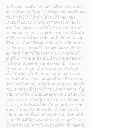
วันนี้หมอจะพูดถึงยกตัวอย่างครีมขาวใสแล้วก็
อยากให้ความรู้กับคนไข้ว่าที่อยากจะหาครีมลด
รอยดำทำยังไงให้หน้าใสโดยที่ไม่อยากยิง
เลเซอร์ไม่อยากเข้าคลินิกเราควรจะทาอะไร
จริงๆไม่ยากเลยเราแค่ใส่ใจส่วนประกอบ เวลา
เราจะลงคอร์สเราควรจะพิจารณาว่าวิธีนั้นมัน
แก้ปัญหาอะไรให้เราหนึ่งก่อนคือปัญหาเราอยู่
ที่ไหนเราเลือกวิธีให้ถูกเหมือนครีมเหมือนกันถ้า
เรารู้ส่วนประกอบครีมเราอยากลดรอยดำเรา
อยากหน้าใสเราก็ต้องหาส่วนประกอบที่มันมี
ฤทธิ์ในการลดเม็ดสี ต่อไปนี้ถ้าเราพูดเรื่องหน้า
ไม่ใสหน้าหมองคล้ำรอยดำรอยสิวฝ้ากระเรา
เรียกรวมว่าปัญหาเม็ดสีบนหน้าเราซึ่งปัญหา
เม็ดสีมันคืออยู่ในปัญหาของคุณภาพผิว เวลา
เราดูหน้าตัวเองไม่ว่าจะดูแลตัวเองที่บ้านหรือ
ว่าเข้าคลินิกเราจะแบ่งเป็นสามปัญหาปัญหาริ้ว
รอยเราก็ต้องเข้าใจว่าริ้วรอยเกิดจากกล้ามเนื้อ
ขยับเวลากล้ามเนื้อขยับคอลลาเจนมันไปฉะนั้น
เวลาเราจะทาครีมเกี่ยวกับริ้วรอยเราก็ต้องถาม
ตัวเองว่าครีมนั้นมันไปทำให้กล้ามเนื้อเราขยับ
น้อยลงไหมฉะนั้นวิธีการที่จะทำให้กล้ามเนื้อ
ขยับน้อยลงมันก็คือโบท๊อกพูดถึงในแง่เข้าคลินิก
ปัญหาที่สองก็คือ โครงหน้าเรามีกระดูกมีไขมัน
ชั้นลึกโครงหน้าเรามีขมับตอบใต้ตาลึกร่องแก้ม