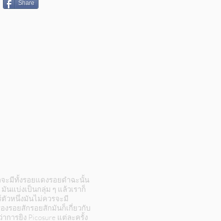
Share
วก็จะมีทั้งรอยแดงรอยดำฉะนั้น
มันแบ่งเป็นกลุ่ม ๆ แล้วเราก็
ตัวหนึ่งมันไม่ควรจะมี
องรอยสักรอยสักมันก็เกี่ยวกับ
่าการยิง Picosure แต่ละครั้ง