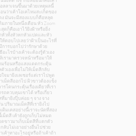
ึงที่ต่างจากยี่ห้ออื่นก็คือเค้า
มีคอลลาเจนขึ้นมาด้วยเหตุผลนี้
ยก่อนว่าเค้าโอเคไหมสะเก็ดของ
ลแดง มันจะมีสองแบบก็คือหลุด
ดิมภายในหนึ่งเดือน หัว Zoom
ก็คือเอาไว้ยิงฝ้าหรือยิ่ง
ุกหัวทั้งหัวหกหัวแปดและหัว
ห้ตอบไปเลยว่าฝ้าเป็นอะไรที่
่มีการบอกไปว่ารักษาด้วย
ธีอะไรบ้างเค้าจะต้องรู้ตัวเอง
ให้เรามาตรวจหน้าหรือมาให้
ความร้อนหรือแสงแดดกระตุ้น
ัวเองเพื่อไม่ให้เม็ดสีกลับ
งใจมายิงเลเซอร์แต่เราไปพูด
เอาเม็ดสีออกไป ผิวขาวต้องแข็ง
โดนกระตุ้นเรื่องเดียวที่เรา
มารถควบคุมเขาได้ หรือเกี่ยว
ี่มายิงปุ๊บค่อย ๆ จาง จาง
ัน ปริมาณเม็ดสีที่เรายิงไป
ดิมเคสอย่างนี้เราจะนัดที่สอง
เม็ดสี เค้ายังถูกเก็บไม่หมด
ือดขาวมาเก็บเม็ดสีที่แตกตัว
ลับไม่เอาอย่างอื่นไปช่วย
เค้าทาอะไรอยู่หรือถ้าเค้าถ้า