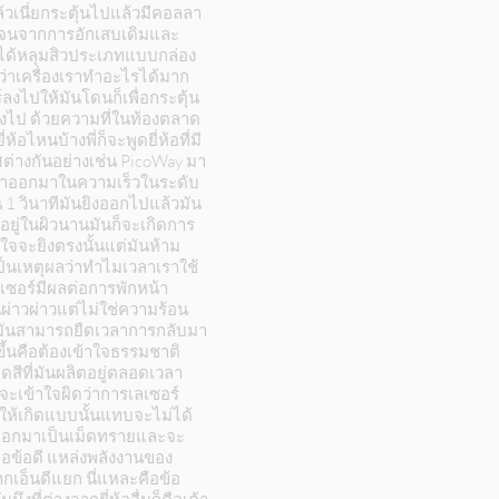
วเนี่ยกระตุ้นไปแล้วมีคอลลา
ลาเจนจากการอักเสบเดิมและ
ษาได้หลุมสิวประเภทแบบกล่อง
ว่าเครื่องเราทำอะไรได้มาก
์ลงไปให้มันโดนก็เพื่อกระตุ้น
ลงไป ด้วยความที่ในท้องตลาด
อไหนบ้างพี่ก็จะพูดยี่ห้อที่มี
ต่างกันอย่างเช่น PicoWay มา
รกที่ทำออกมาในความเร็วในระดับ
น 1 วินาทีมันยิงออกไปแล้วมัน
อยู่ในผิวนานมันก็จะเกิดการ
งใจจะยิงตรงนั้นแต่มันห้าม
ป็นเหตุผลว่าทำไมเวลาเราใช้
ลเซอร์มีผลต่อการพักหน้า
อนผ่าวผ่าวแต่ไม่ใช่ความร้อน
ว่ามันสามารถยืดเวลาการกลับมา
ึ้นคือต้องเข้าใจธรรมชาติ
ดสีที่มันผลิตอยู่ตลอดเวลา
ะเข้าใจผิดว่าการเลเซอร์
ให้เกิดแบบนั้นแทบจะไม่ได้
แตกออกมาเป็นเม็ดทรายและจะ
ี่คือข้อดี แหล่งพลังงานของ
ากเอ็นดีแยก นี่แหละคือข้อ