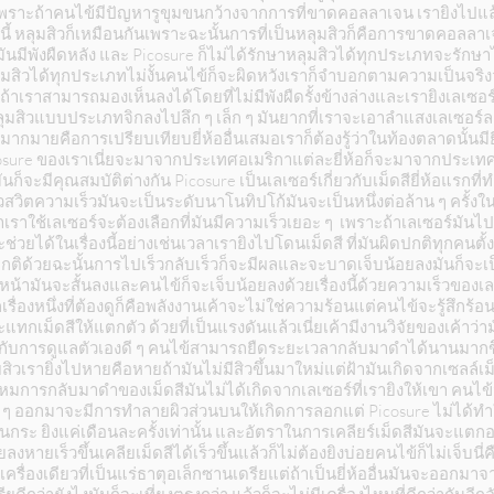
เพราะถ้าคนไข้มีปัญหารูขุมขนกว้างจากการที่ขาดคอลลาเจน เรายิงไปแล้
านี้ หลุมสิวก็เหมือนกันเพราะฉะนั้นการที่เป็นหลุมสิวก็คือการขาดคอล
มันมีพังผืดหลัง และ Picosure ก็ไม่ได้รักษาหลุมสิวได้ทุกประเภทจะรัก
ุมสิวได้ทุกประเภทไม่งั้นคนไข้ก็จะผิดหวังเราก็จำบอกตามความเป็นจริง
้าเราสามารถมองเห็นลงได้โดยที่ไม่มีพังผืดรั้งข้างล่างและเรายิงเลเซอร
ุมสิวแบบประเภทจิกลงไปลึก ๆ เล็ก ๆ มันยากที่เราจะเอาลำแสงเลเซอร์
ากมายคือการเปรียบเทียบยี่ห้ออื่นเสมอเราก็ต้องรู้ว่าในท้องตลาดนั้นมียี่ห้
Picosure ของเราเนี่ยจะมาจากประเทศอเมริกาแต่ละยี่ห้อก็จะมาจากประเทศ
ึ่งมันก็จะมีคุณสมบัติต่างกัน Picosure เป็นเลเซอร์เกี่ยวกับเม็ดสียี่ห้อแ
คิวสวิตความเร็วมันจะเป็นระดับนาโนทิปโก้มันจะเป็นหนึ่งต่อล้าน ๆ ครั้งใ
เราใช้เลเซอร์จะต้องเลือกที่มันมีความเร็วเยอะ ๆ เพราะถ้าเลเซอร์มันไป
ช่วยได้ในเรื่องนี้อย่างเช่นเวลาเรายิงไปโดนเม็ดสี ที่มันผิดปกติทุกคนตั้
ปกติด้วยฉะนั้นการไปเร็วกลับเร็วก็จะมีผลและจะบาดเจ็บน้อยลงมันก็จะเ
หน้ามันจะสั้นลงและคนไข้ก็จะเจ็บน้อยลงด้วยเรื่องนี้ด้วยความเร็วของเ
รื่องหนึ่งที่ต้องดูก็คือพลังงานเค้าจะไม่ใช่ความร้อนแต่คนไข้จะรู้สึกร้
ทกเม็ดสีให้แตกตัว ด้วยที่เป็นแรงดันแล้วเนี่ยเค้ามีงานวิจัยของเค้า
ร่วมกับการดูแลตัวเองดี ๆ คนไข้สามารถยืดระยะเวลากลับมาดำได้นานมากข
ิวเรายิ่งไปหายคือหายถ้ามันไม่มีสิวขึ้นมาใหม่แต่ฝ้ามันเกิดจากเซลล์เม็
ารกลับมาดำของเม็ดสีมันไม่ได้เกิดจากเลเซอร์ที่เรายิงให้เขา คนไข้จ
า ๆ ออกมาจะมีการทำลายผิวส่วนบนให้เกิดการลอกแต่ Picosure ไม่ได้ทำ
ี่เป็นกระ ยิงแค่เดือนละครั้งเท่านั้น และอัตราในการเคลียร์เม็ดสีมันจะ
อยลงหายเร็วขึ้นเคลียเม็ดสีได้เร็วขึ้นแล้วก็ไม่ต้องยิงบ่อยคนไข้ก็ไม่เจ็บน
รื่องเดียวที่เป็นแร่ธาตุอเล็กซานเดรียแต่ถ้าเป็นยี่ห้ออื่นมันจะออกมาจ