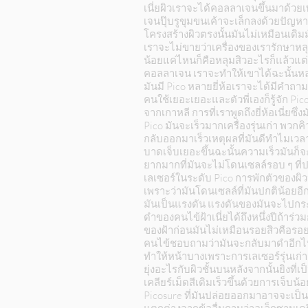
เนี่ยผิวเราจะได้คอลลาเจนขึ้นมาด้วย
เจนปุ๊บรูขุมขนเค้าจะเล็กลงด้วยปัญห
โครงสร้างผิวตรงนั้นมันไม่เหมือนเดิม
เราจะไม่ขายว่าเครื่องของเรารักษาหล
น้อยแค่ไหนก็คือหลุมสิวอะไรก็แล้วแต่ถ
คอลลาเจน เราจะทำให้เขาได้ฉะนั้นหล
มันมี Pico หลายยี่ห้อเราจะได้มีคำถามม
คนใช้เยอะเยอะและตัวพี่เองก็รู้จัก 
จากเกาหลี การที่เราพูดถึงยี่ห้อเนี่ยซ
Pico มันจะเร็วมากเครื่องรุ่นเก่า พวก
กลับออกมาเร็วเหตุผลที่มันดีทำไมเวลา
บาดเจ็บเยอะขึ้นฉะนั้นความเร็วมันก็จะ
ยากมากที่มันจะไม่โดนเซลล์รอบ ๆ ที่
เลเซอร์ในระดับ Pico การพักตัวของผิว
เพราะว่ามันโดนเซลล์ที่มันปกติน้อยอีกเ
มันเป็นแรงดัน แรงดันของมันจะไปกระแ
ดำของคนไข้ฝ้าเนี่ยได้ถึงหนึ่งปีถ้า
ของฝ้าก่อนมันไม่เหมือนรอยสิวคือรอยส
คนไข้ชอบถามว่ามันจะกลับมาดำอีกไหมก
ทำให้หน้าบางเพราะการเลเซอร์รุ่นเก่
ยุ่งอะไรกับผิวชั้นบนหลังจากนั้นยิงท
เคลียร์เม็ดสีเดิมเร็วขึ้นด้วยการเจ็บน้
Picosure ที่มันปล่อยออกมาอาจจะเป็นเค