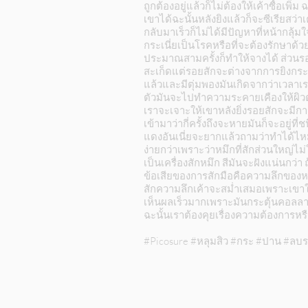
ถูกต้องอยู่แล้วก็ไม่ต้องให้เค้าซื้อเพิ
เขาได้ฉะนั้นหลังยิงแล้วก็จะซีเรียสว่
กลับมาเร็วก็ไม่ได้มีปัญหาที่หน้ากลุ้ม
กระเนี่ยเป็นโรคหรือที่จะต้องรักษาด้วย
ประมาณสามครั้งก็ทำให้จางได้ ส่วนรอ
สะเก็ดแต่รอยสักจะต่างจากการยิงกระ
แล้วและมีตุ่มพองมันเกิดจากว่าเวลาเ
ตัวมันจะไปทำความระคายเคืองให้ผิวตรง
เราจะเจาะให้เขาหลังยิ่งรอยสักจะมีการ
เข้ามาว่ากี่ครั้งถึงจะหายมันก็จะอยู่
แดงอันเนี่ยจะยากแล้วถามว่าทำได้ไหม
ง่ายกว่าเพราะว่าหมึกที่สักส่วนใหญ่ไม
เป็นเครื่องสักหมึก สีมันจะฝังแน่นกว่
ข้อเสียของการสักมือคือความลึกของหมึ
สักความลึกเค้าจะสม่ำเสมอเพราะเขาใช้เ
เห็นผลเร็วมากเพราะมันกระตุ้นคอลลาเจ
ฉะนั้นเราต้องคุยเรื่องความต้องการหร
#Picosure #หลุมสิว #กระ #ปาน #ล