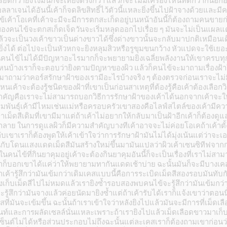
กว่ายังไงมันก็จะเที่ยงตรงกว่า แล้วก็จะไม่มีเครื่องไหนที่ดีกว่ากันอีกอันน
นคอลลาเจนได้อันนี้เค้าก็จดลิขสิทธิ์ไว้ตัวนี้แหละยิ่งขึ้นไปฝ้าจางด้วยและ
ข้เค้าโอเคที่เค้าจะมีจะมีการตกสะเก็ดอยู่บนหน้าอันนี้ก็ต้องถามคนขา
นผิวของคนไข้จะตกสเก็ดเจ็ดวันจะเริ่มหลุดออกไปเรื่อย ๆ มันจะไม่เป็นแผ
ล้วจะเป็นวงเค้าขาวเป็นด่างขาวได้ซึ่งด่างขาวนั้นจะกลับมาปกติเหมือนเ
งได้ ต่อไปจะเป็นหัวหกจะยิงหลุมสิวหรือรูขุมขนกว้าง หัวแปดจะใช้เยอะสุด
ถ้างั้นคนไข้ไม่ได้มีปัญหาอะไรมากก็จะพยายามยิงเฉลี่ยพลังงานให้เขาครบท
หนบ้างเราก็จะตอบว่ายิงตามปัญหาของผิว แล้วก็คนไข้จะมาถามเรื่องฝ้าใ
มาถามว่าคอร์สรักษาฝ้าของเรามีอะไรบ้างจริง ๆ ต้องตรวจก่อนเราจะไม
เค้าจะต้องรู้ชนิดของฝ้าที่เขาเป็นก่อนสาเหตุที่ต้องรู้คือเค้าต้องเลือกวิ
ี่สำคัญคือเราจะไม่สามารถบอกวิธีการรักษาฝ้าของเค้าได้นอกจากเค้าจะ
วกรรมพันธุ์เค้ามีไหมเช่นแม่หรือครอบครัวเขาสองคือไลฟ์สไตล์ของเค้ามี
็ดสีเดิมที่เขามีมาแต่ถ้าเค้าไม่อยากให้กลับมาเป็นฝ้าอีกเค้าก็ต้องดูแลต
ลาย ในการดูแลผิวก็มีความสำคัญบางทีเค้าอาจจะไม่ค่อยโอเคถ้าเค้าตั้
กับเขาเราก็ต้องพูดให้เค้าเข้าใจว่าการรักษาฝ้ามันไม่ได้มุ่งเน้นแต่ว่าจะ
ับโดนแสงแดดเม็ดสีมันสร้างใหม่ขึ้นมามันแปลว่าผิวเค้าเซนซิทีฟจากการ
ในคนไข้ที่กินยาคุมอยู่เค้าจะต้องกินยาคุมอันนี้ก็จะเป็นเรื่องที่เราไม่สา
าก็บอกเขาได้แค่ว่าให้พยายามทากันแดดเช้าบ่าย ฉะนั้นมันก็จะมีบางเคสท
าเค้ารู้สึกว่ามันเข้มกว่าเดิมเคสแบบนี้คือการระเบิดเม็ดสีสองรอบมันทับก
ก็บเม็ดสีไปไม่หมดแล้วเรายิงซ้ำรอบสองพบคนไข้จะรู้สึกว่ามันเข้มกว่าเ
้สึกว่ามันจางแล้วค่อยนัดมายิงซ้ำแต่ถ้าเค้ารับได้เราก็แจ้งเขาว่าตอนนี้
่มันจะเข้มขึ้น ฉะนั้นถ้าเราเข้าใจว่าหลังยิงไปแล้วมันจะมีการที่เม็ดเล
ท์และการผลัดเซลล์นั่นแหละเพราะถ้าเรายิงไปแล้วเม็ดเลือดขาวมาเก็บก
เซ็นต์ไม่ได้หรือส่วนประกอบไม่ถึงฉะนั้นแต่ละเคสเราก็ต้องถามเขาก่อนว่า