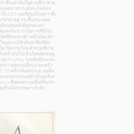
ร็วขึ้นเท่านั้นในส่วนที่เราช่วย
ได้เจอแดดมากกระมันจะไม่ค่อย
ึง 80% เลยที่มันเป็นจุด ๆ ซึ่ง
กินยาทายาอยู่ กระตื้นกระแดด
หมือนกันหลังยิงมันจะตก
องแจ้งเขาว่าในการที่ยิงไป
เม็ดสีมันแตกตัว หมึกมันแตก
ใหญ่มากให้กลับมาที่คลินิก
ันไม่ใช่ความร้อน คำถามที่ถาม
้ดีแต่ถ้ามันไปเป็นโทนส้มชมพู
าเช่น PicoWay รอยสักมือจะลบ
ปากกา เคสแบบนี้ลบง่ายแต่ถ้า
ะ5 -10 ครั้งได้เลยประมาณนั้น
้งแต่รอบแรกแต่ถ้าเป็นเครื่อง
ure ที่สุดเพราะหนึ่งครั้งแล้ว
มสิวเนี่ยยากพอ ๆ กับฝ้า