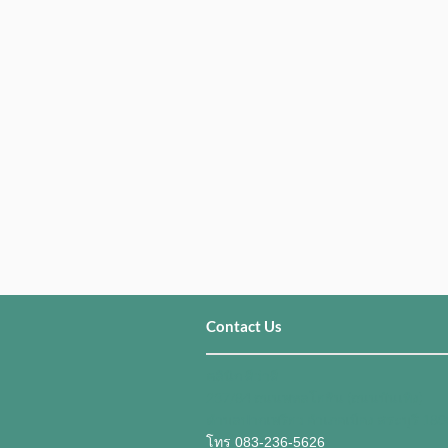
​​​Contact Us
คลินิก ดีว่าดี
237/84 ถนนพหลโยธิน (ถนนบันเทิง)
ตำบลปากเพรียว อำเภอเมือง สระบุรี 18
โทร 083-236-5626