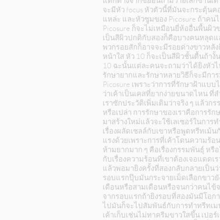
แตกต่างจากข้ออื่นถามว่าอเล็กซานเดรียดี
จะมีหัว focus หัวตัวนี้ที่มันจะกระตุ้
แหล่ะ และหัวซูมของ Picosure ถ้าคนไ
Picosure ก็จะไม่เหมือนยี่ห้ออื่นพื้
เป็นสีผิวปกติกับสองก็คือบางคนหลุดแ
พวกรอยสักก็อาจจะมีรอยด่างขาวหลังยิ่
หน้าใส หัว 10 ก็จะเป็นสีผิวชั้นตื้น
10 ฉะนั้นแต่ละคนจะถามว่าได้ยิงหัวไ
รักษายากและรักษาหลายวิธีก็จะมีการ
Picosure เพราะว่าการที่รักษาฝ้าแบบไหน
ว่าเค้าเป็นเคสที่ยากง่ายขนาดไหน ท
เราซักประวัติเพิ่มเติมว่าจริง ๆ แล้
หรือเปล่า การรักษาของเราคือการรักษาเม
มาสร้างใหม่แล้วจะใช้เลเซอร์ในการทำ
เรื่องผลัดเซลล์กับเขาหรือพูดทรีทเม้น
แรงด้วยเพราะการที่เค้าโดนความร้อนก
ห้ามยากมาก ๆ คือเรื่องกรรมพันธุ์ หรือ
กับเรื่องความร้อนที่เขาต้องเจอแดดเร
แล้วพอมายิงครั้งที่สองกลับกลายเป็นว่
รอบแรกปุ๊บมันกระจายเม็ดเลือกขาวยังเ
เดือนหรือสามเดือนหรือจนกว่าคนไข้จะรู
จากรอบแรกถ้ายิงรอบที่สองมันมีโอกาสที
ไปมันก็จะไปสัมพันธ์กับการทำทรีทเมน
เค้าเก็บเช่นไม่ทาครีมขาวใสขึ้น เปอร์