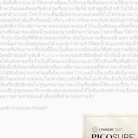
่ม ฉะนั้นสิ่งที่เราแนะนำให้เขาทำเพิ่มจะไปก็ชวนเนี่ยคือมันจะช่วยให้เขาจางเ
าเค้าทากันแดดดีพอหรือยัง ส่วนเรื่องกระเนี่ยก็ด้วยหัวซูมคือถ้าเค้าไม่
ใจเท่าฝ้ามากเท่าไหร่ ถ้ากระตื้นเนี่ยยิงประมาณสามครั้งไปได้ประมาณ 70 ถ
เลเซอร์เท่านั้น อีกเรื่องหนึ่ง จริง ๆ แล้วการรักษากระกับฝ้ายังเป็นการ
ยสักที่เราก็จะคิดราคาตามความหนาแน่นแล้วก็จะยิงเดือนละหนึ่งครั้งเ
ตรงที่มันอาจจะมีตุ่มน้ำพองออกมาเหมือนเราโดนอะไรลวกขึ้นมาได้เราต้
ราไประเบิดเม็ดสีที่สักมาตอนแรกสักมามันไม่ระคายเคืองแต่ด้วยความที่
นั้นเราจะเป็นตุ่มพุพองได้ แนะนำว่าห้ามทำให้ตุ่มน้ำมันแตกถ้าตุ่มน้ำ
ทาครีมกับยาฆ่าเชื้ออันนี้ก็จะเป็นสิ่งต่าง เหมือนเดิมก็คือด้วยความที่ม
ที่ชนิดหมึกของเค้ากลับสี Picosure จะลบรอยสักสีมืดมืดดำน้ำเงินน้ำตาลได
ได้แต่หลายครั้ง ถ้าเป็นสีโทนแบบนั้นจะแนะนำให้ไปยิงเครื่องอื่นดีกว่
่ใช่หมึกที่เกิดมาเพื่อรอยสักหรือบางที่อาจจะเจอเคสที่สักปากกาถ้าหมึก
า ถ้าได้สักด้วยปากกาสามครั้งก็จะจางลง 70% แต่ถ้าเป็น เครื่องสักก็อาจจ
กในแต่ละตำแหน่งจะไม่เท่ากันบางอันลึกเกินไปแล้วก็จะยิ่งเก็บไม่ได้ตั
ครื่องมือสัก ต่อไปรูขุมขนง่ายมากจะเป็นเรื่องที่คนไข้จะแฮปปี้กับ Picos
นปุ๊บรูขุมขนเขาก็กระชับเลยและสองคนไข้ไม่ต้องพักหน้า ส่วนเรื่องหลุ
ือความคาดหวังของเค้าตั้งแต่ที่เค้ามาเจอเราแล้ว
บรอยสัก #รอยแดง #รอยดำ