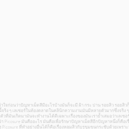
เข้าใจก่อนว่าปัญหาเม็ดสีมีอะไรบ้างมันก็จะมี ฝ้า กระ ปาน รอยสิว รอยสิ
งนี้จริง ๆ เลเซอร์ในท้องตลาดในคลินิกความงามมันมีหลายตัวมากซึ่งจริง ๆ 
ตัวที่มันเกิดมามันจะทำงานได้ดีเฉพาะเรื่องของมัน เราย้ำเสมอว่าเลเซอร์
icosure มันคืออะไร มันคือเพื่อรักษาปัญหาเม็ดสีอีกปัญหาหนึ่งก็คือเรื่
Picosure ที่ทำอย่างอื่นได้ก็คือเรื่องหลุมสิวกับรูขุมขนกระชับด้วยเพราะว