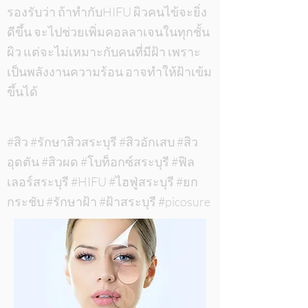
รองรับว่า ถ้าทำกับHIFU ผิวคนไข้จะยิ่ง
ดีขึ้น จะไปช่วยเพิ่มคอลลาเจนในทุกชั้น
ผิว แต่จะไม่เหมาะกับคนที่มีฝ้า เพราะ
เป็นพลังงานความร้อน อาจทำให้ฝ้าเข้ม
ขึ้นได้
#สิว #รักษาสิวสระบุรี #สิวอักเสบ #สิว
อุดตัน #สิวผด #โบท็อกซ์สระบุรี #ฟิล
เลอร์สระบุรี #HIFU #ไฮฟู่สระบุรี #ยก
กระชับ #รักษาฝ้า #ฝ้าสระบุรี #picosure