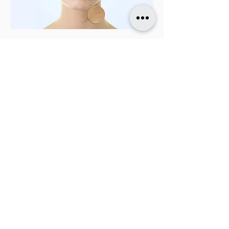
​​​Contact Us
คลินิก ดีว่าดี
237/84 ถนนพหลโยธิน (ถนนบันเทิง)
ตำบลปากเพรียว อำเภอเมือง สระบุรี 18000
โทร
083-236-5626
คลีนิก ดีว่าดี สาขารัชดา
275/4 THE WIZ RATCHADA ถนน.รัชดาภิเษก
แขวง ดินแดง กรุงเทพมหานคร 10400
คลีนิก ดีว่าดี สาขา บางนา
58/1 อาคาร BIZZO ชั้น1 ห้องที่ C112