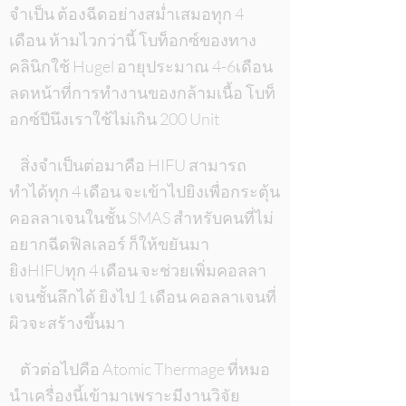
จำเป็น ต้องฉีดอย่างสม่ำเสมอทุก 4
เดือน ห้ามไวกว่านี้ โบท็อกซ์ของทาง
คลินิกใช้ Hugel อายุประมาณ 4-6เดือน
ลดหน้าที่การทำงานของกล้ามเนื้อ โบท็
อกซ์ปีนึงเราใช้ไม่เกิน 200 Unit
สิ่งจำเป็นต่อมาคือ HIFU สามารถ
ทำได้ทุก 4 เดือน จะเข้าไปยิงเพื่อกระตุ้น
คอลลาเจนในชั้น SMAS สำหรับคนที่ไม่
อยากฉีดฟิลเลอร์ ก็ให้ขยันมา
ยิงHIFUทุก 4 เดือน จะช่วยเพิ่มคอลลา
เจนชั้นลึกได้ ยิงไป 1 เดือน คอลลาเจนที่
ผิวจะสร้างขึ้นมา
ตัวต่อไปคือ Atomic Thermage ที่หมอ
นำเครื่องนี้เข้ามาเพราะมีงานวิจัย